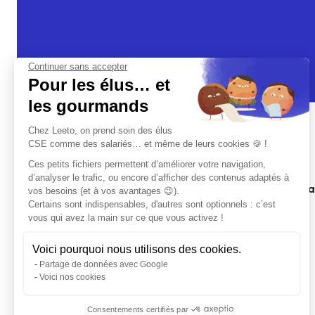
Continuer sans accepter
Pour les élus… et
les gourmands
Chez Leeto, on prend soin des élus
CSE comme des salariés… et même de leurs cookies 🍪 !
Ces petits fichiers permettent d’améliorer votre navigation,
d’analyser le trafic, ou encore d’afficher des contenus adaptés à
Plateforme CSE simplifiée, comptes pro et avant
vos besoins (et à vos avantages 😉).
salariés
Certains sont indispensables, d'autres sont optionnels : c’est
vous qui avez la main sur ce que vous activez !
24 Rue de Clichy, 75009 Paris
4,7/5
(458 avis Google)
Voici pourquoi nous utilisons des cookies.
Partage de données avec Google
Voici nos cookies
Consentements certifiés par