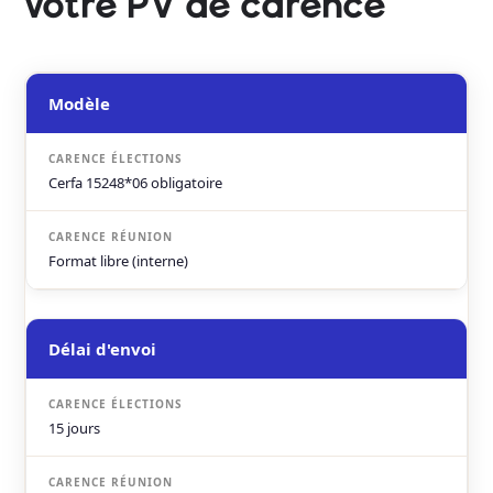
votre PV de carence
Modèle
Cerfa 15248*06 obligatoire
Format libre (interne)
Délai d'envoi
15 jours