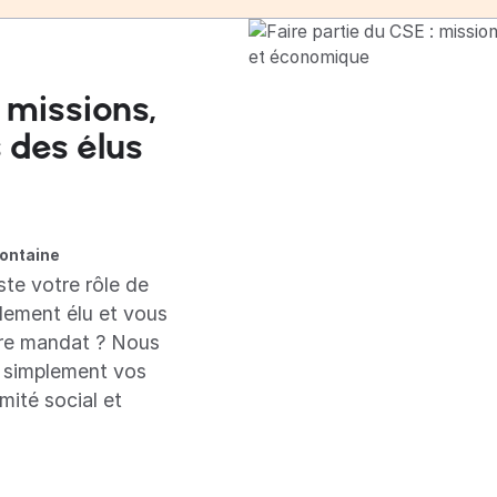
: missions,
s des élus
ontaine
te votre rôle de
ement élu et vous
re mandat ? Nous
t simplement vos
ité social et