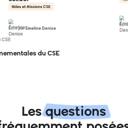
Rôles et Missions CSE
Écri
Écrit par
Émeline Denise
onnementales du CSE
Les
questions
fréquemment posée