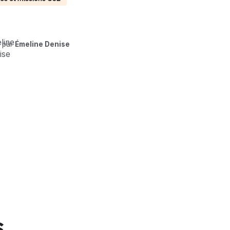
t par
Émeline Denise
s