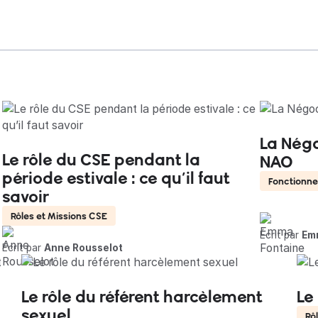
La Négo
Le rôle du CSE pendant la
NAO
période estivale : ce qu’il faut
Fonctionn
savoir
Rôles et Missions CSE
Écrit par
Em
Écrit par
Anne Rousselot
Le rôle du référent harcèlement
Le
sexuel
Rô