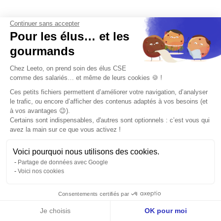
Continuer sans accepter
Pour les élus… et les
Nos livres blancs
gourmands
Chez Leeto, on prend soin des élus CSE
comme des salariés… et même de leurs cookies 🍪 !
Ces petits fichiers permettent d’améliorer votre navigation, d’analyser
le trafic, ou encore d’afficher des contenus adaptés à vos besoins (et
à vos avantages 😉).
Certains sont indispensables, d'autres sont optionnels : c’est vous qui
avez la main sur ce que vous activez !
Kit Budgets CSE
Voici pourquoi nous utilisons des cookies.
Partage de données avec Google
Le guide pour maîtriser tous les budgets du CSE.
Voici nos cookies
Consentements certifiés par
Télécharger
Je choisis
OK pour moi