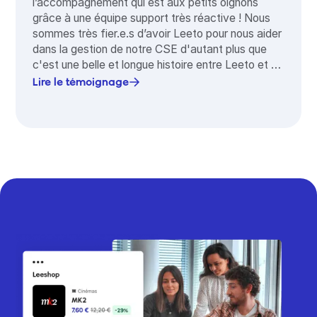
l’accompagnement qui est aux petits oignons
grâce à une équipe support très réactive ! Nous
sommes très fier.e.s d’avoir Leeto pour nous aider
dans la gestion de notre CSE d'autant plus que
c'est une belle et longue histoire entre Leeto et Le
Wagon, lancé par les 3 co-fondateurs après leur
Lire le témoignage
formation au Wagon."