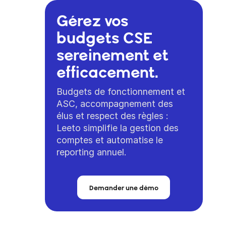
Gérez vos
budgets CSE
sereinement et
efficacement.
Budgets de fonctionnement et
ASC, accompagnement des
élus et respect des règles :
Leeto simplifie la gestion des
comptes et automatise le
reporting annuel.
Demander une démo