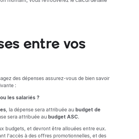
son montant, vous retrouverez le calcul détaillé
ses entre vos
ngagez des dépenses assurez-vous de bien savoir
ivante :
u les salariés ?
res
, la dépense sera attribuée au
budget de
nse sera attribuée au
budget ASC
.
 budgets, et devront être allouées entre eux.
t l'accès à des offres promotionnelles, et des