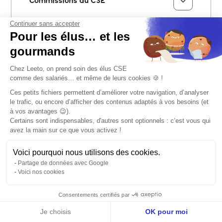
Commissions du CSE
Les commissions sont des groupes de travail
Continuer sans accepter
Pour les élus… et les
internes au CSE, dédiés à un sujet précis :
santé-sécurité (CSSCT), formation, égalité
gourmands
professionnelle, logement, économie.
Chez Leeto, on prend soin des élus CSE
Certaines sont obligatoires selon l'effectif :
comme des salariés… et même de leurs cookies 🍪 !
par exemple à partir de 300 salariés pour la
Ces petits fichiers permettent d’améliorer votre navigation, d’analyser
formation ou l'égalité professionnelle.
le trafic, ou encore d’afficher des contenus adaptés à vos besoins (et
à vos avantages 😉).
Certains sont indispensables, d'autres sont optionnels : c’est vous qui
avez la main sur ce que vous activez !
Convention collective
Voici pourquoi nous utilisons des cookies.
Une convention collective fixe, par branche
Partage de données avec Google
professionnelle, les règles minimales d'emploi :
Voici nos cookies
salaires, congés, classifications. Le CSE veille
à son application dans l'entreprise et peut
Consentements certifiés par
alerter l'employeur en cas de manquement.
Je choisis
OK pour moi