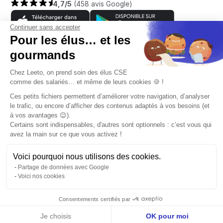
4,7/5
(458 avis Google)
Continuer sans accepter
Pour les élus… et les
gourmands
Entreprise
Chez Leeto, on prend soin des élus CSE
comme des salariés… et même de leurs cookies 🍪 !
À propos
Ces petits fichiers permettent d’améliorer votre navigation, d’analyser
Aide
le trafic, ou encore d’afficher des contenus adaptés à vos besoins (et
Témoignages clients
à vos avantages 😉).
Certains sont indispensables, d'autres sont optionnels : c’est vous qui
Contact
Tarifs
avez la main sur ce que vous activez !
Ressources CSE
FAQ client
Voici pourquoi nous utilisons des cookies.
Blog
Communauté CSE
Partage de données avec Google
Rejoignez-nous
Voici nos cookies
Livres blancs
Réclamations
Politique de confidentialité
Mentions légales
CGU
CGS
Webinaires
Consentements certifiés par
Guide CSE
Je choisis
OK pour moi