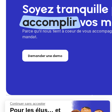
Soyez tranquille
accomplir
vos m
Parce qu’il nous tient à coeur de vous accompagn
mandat.
Demander une demo
Continuer sans accepter
Pour les élus… et