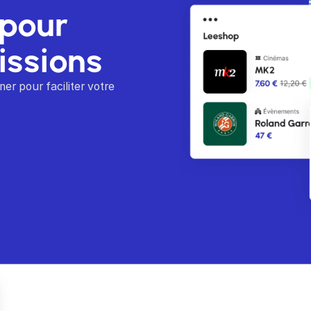
 pour
issions
er pour faciliter votre