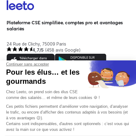
Plateforme CSE simplifiée, comptes pro et avantages
salariés
24 Rue de Clichy, 75009 Paris
4,7/5
(458 avis Google)
Continuer sans accepter
Pour les élus… et les
gourmands
Entreprise
Chez Leeto, on prend soin des élus CSE
comme des salariés… et même de leurs cookies 🍪 !
À propos
Ces petits fichiers permettent d’améliorer votre navigation, d’analyser
Aide
le trafic, ou encore d’afficher des contenus adaptés à vos besoins (et
Témoignages clients
à vos avantages 😉).
Certains sont indispensables, d'autres sont optionnels : c’est vous qui
Contact
Tarifs
avez la main sur ce que vous activez !
Ressources CSE
FAQ client